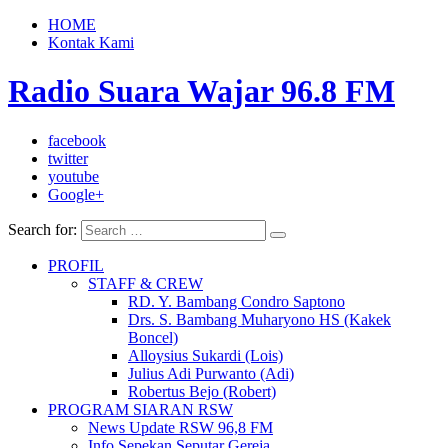
HOME
Kontak Kami
Radio Suara Wajar 96.8 FM
facebook
twitter
youtube
Google+
Search for:
PROFIL
STAFF & CREW
RD. Y. Bambang Condro Saptono
Drs. S. Bambang Muharyono HS (Kakek
Boncel)
Alloysius Sukardi (Lois)
Julius Adi Purwanto (Adi)
Robertus Bejo (Robert)
PROGRAM SIARAN RSW
News Update RSW 96,8 FM
Info Sepekan Seputar Gereja