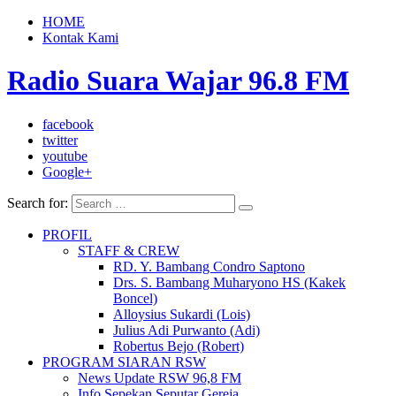
HOME
Kontak Kami
Radio Suara Wajar 96.8 FM
facebook
twitter
youtube
Google+
Search for:
PROFIL
STAFF & CREW
RD. Y. Bambang Condro Saptono
Drs. S. Bambang Muharyono HS (Kakek
Boncel)
Alloysius Sukardi (Lois)
Julius Adi Purwanto (Adi)
Robertus Bejo (Robert)
PROGRAM SIARAN RSW
News Update RSW 96,8 FM
Info Sepekan Seputar Gereja