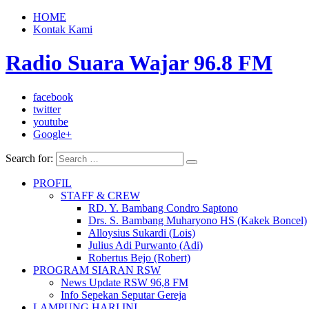
HOME
Kontak Kami
Radio Suara Wajar 96.8 FM
facebook
twitter
youtube
Google+
Search for:
PROFIL
STAFF & CREW
RD. Y. Bambang Condro Saptono
Drs. S. Bambang Muharyono HS (Kakek Boncel)
Alloysius Sukardi (Lois)
Julius Adi Purwanto (Adi)
Robertus Bejo (Robert)
PROGRAM SIARAN RSW
News Update RSW 96,8 FM
Info Sepekan Seputar Gereja
LAMPUNG HARI INI