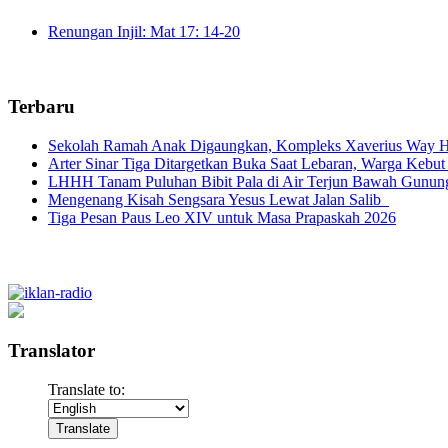
Renungan Injil: Mat 17: 14-20
Terbaru
Sekolah Ramah Anak Digaungkan, Kompleks Xaverius Way Ha
Arter Sinar Tiga Ditargetkan Buka Saat Lebaran, Warga Kebut
LHHH Tanam Puluhan Bibit Pala di Air Terjun Bawah Gunun
Mengenang Kisah Sengsara Yesus Lewat Jalan Salib
Tiga Pesan Paus Leo XIV untuk Masa Prapaskah 2026
Translator
Translate to: