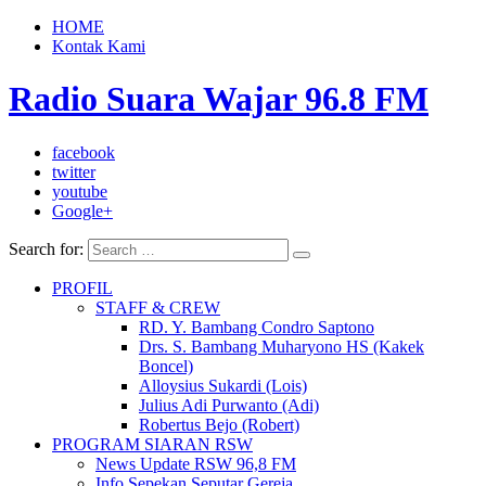
HOME
Kontak Kami
Radio Suara Wajar 96.8 FM
facebook
twitter
youtube
Google+
Search for:
PROFIL
STAFF & CREW
RD. Y. Bambang Condro Saptono
Drs. S. Bambang Muharyono HS (Kakek
Boncel)
Alloysius Sukardi (Lois)
Julius Adi Purwanto (Adi)
Robertus Bejo (Robert)
PROGRAM SIARAN RSW
News Update RSW 96,8 FM
Info Sepekan Seputar Gereja