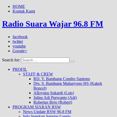
HOME
Kontak Kami
Radio Suara Wajar 96.8 FM
facebook
twitter
youtube
Google+
Search for:
PROFIL
STAFF & CREW
RD. Y. Bambang Condro Saptono
Drs. S. Bambang Muharyono HS (Kakek
Boncel)
Alloysius Sukardi (Lois)
Julius Adi Purwanto (Adi)
Robertus Bejo (Robert)
PROGRAM SIARAN RSW
News Update RSW 96,8 FM
Info Sepekan Seputar Gereja