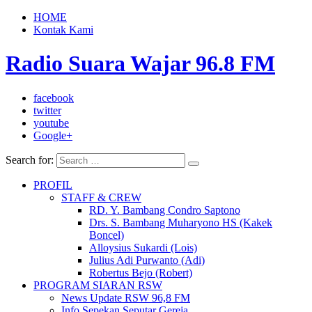
HOME
Kontak Kami
Radio Suara Wajar 96.8 FM
facebook
twitter
youtube
Google+
Search for:
PROFIL
STAFF & CREW
RD. Y. Bambang Condro Saptono
Drs. S. Bambang Muharyono HS (Kakek
Boncel)
Alloysius Sukardi (Lois)
Julius Adi Purwanto (Adi)
Robertus Bejo (Robert)
PROGRAM SIARAN RSW
News Update RSW 96,8 FM
Info Sepekan Seputar Gereja