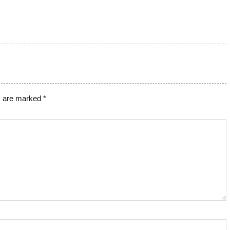
s are marked
*