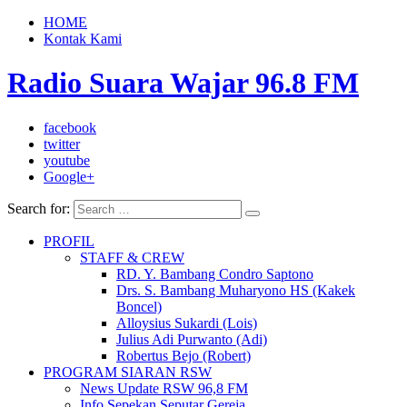
HOME
Kontak Kami
Radio Suara Wajar 96.8 FM
facebook
twitter
youtube
Google+
Search for:
PROFIL
STAFF & CREW
RD. Y. Bambang Condro Saptono
Drs. S. Bambang Muharyono HS (Kakek
Boncel)
Alloysius Sukardi (Lois)
Julius Adi Purwanto (Adi)
Robertus Bejo (Robert)
PROGRAM SIARAN RSW
News Update RSW 96,8 FM
Info Sepekan Seputar Gereja