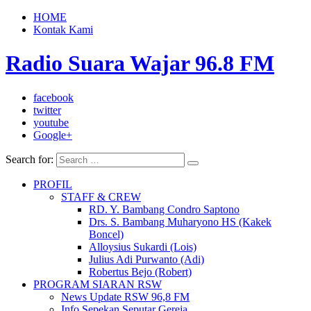
HOME
Kontak Kami
Radio Suara Wajar 96.8 FM
facebook
twitter
youtube
Google+
Search for:
PROFIL
STAFF & CREW
RD. Y. Bambang Condro Saptono
Drs. S. Bambang Muharyono HS (Kakek
Boncel)
Alloysius Sukardi (Lois)
Julius Adi Purwanto (Adi)
Robertus Bejo (Robert)
PROGRAM SIARAN RSW
News Update RSW 96,8 FM
Info Sepekan Seputar Gereja