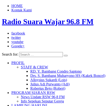
HOME
Kontak Kami
Radio Suara Wajar 96.8 FM
facebook
twitter
youtube
Google+
Search for:
PROFIL
STAFF & CREW
RD. Y. Bambang Condro Saptono
Drs. S. Bambang Muharyono HS (Kakek Boncel)
Alloysius Sukardi (Lois)
Julius Adi Purwanto (Adi)
Robertus Bejo (Robert)
PROGRAM SIARAN RSW
News Update RSW 96,8 FM
Info Sepekan Seputar Gereja
LAMPUNG HARI INI