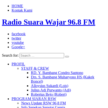
HOME
Kontak Kami
Radio Suara Wajar 96.8 FM
facebook
twitter
youtube
Google+
Search for:
PROFIL
STAFF & CREW
RD. Y. Bambang Condro Saptono
Drs. S. Bambang Muharyono HS (Kakek
Boncel)
Alloysius Sukardi (Lois)
Julius Adi Purwanto (Adi)
Robertus Bejo (Robert)
PROGRAM SIARAN RSW
News Update RSW 96,8 FM
Info Sepekan Seputar Gereja