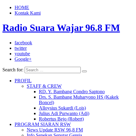
HOME
Kontak Kami
Radio Suara Wajar 96.8 FM
facebook
twitter
youtube
Google+
Search for:
PROFIL
STAFF & CREW
RD. Y. Bambang Condro Saptono
Drs. S. Bambang Muharyono HS (Kakek
Boncel)
Alloysius Sukardi (Lois)
Julius Adi Purwanto (Adi)
Robertus Bejo (Robert)
PROGRAM SIARAN RSW
News Update RSW 96,8 FM
Info Sepekan Seputar Gereja