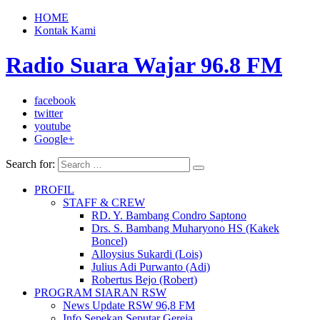
HOME
Kontak Kami
Radio Suara Wajar 96.8 FM
facebook
twitter
youtube
Google+
Search for:
PROFIL
STAFF & CREW
RD. Y. Bambang Condro Saptono
Drs. S. Bambang Muharyono HS (Kakek
Boncel)
Alloysius Sukardi (Lois)
Julius Adi Purwanto (Adi)
Robertus Bejo (Robert)
PROGRAM SIARAN RSW
News Update RSW 96,8 FM
Info Sepekan Seputar Gereja