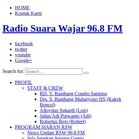
HOME
Kontak Kami
Radio Suara Wajar 96.8 FM
facebook
twitter
youtube
Google+
Search for:
PROFIL
STAFF & CREW
RD. Y. Bambang Condro Saptono
Drs. S. Bambang Muharyono HS (Kakek
Boncel)
Alloysius Sukardi (Lois)
Julius Adi Purwanto (Adi)
Robertus Bejo (Robert)
PROGRAM SIARAN RSW
News Update RSW 96,8 FM
Info Sepekan Seputar Gereja