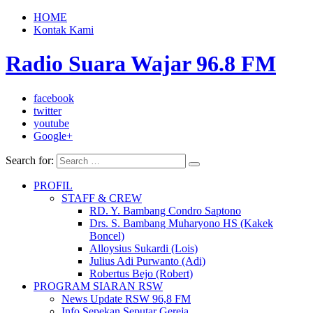
HOME
Kontak Kami
Radio Suara Wajar 96.8 FM
facebook
twitter
youtube
Google+
Search for:
PROFIL
STAFF & CREW
RD. Y. Bambang Condro Saptono
Drs. S. Bambang Muharyono HS (Kakek
Boncel)
Alloysius Sukardi (Lois)
Julius Adi Purwanto (Adi)
Robertus Bejo (Robert)
PROGRAM SIARAN RSW
News Update RSW 96,8 FM
Info Sepekan Seputar Gereja