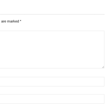
s are marked
*