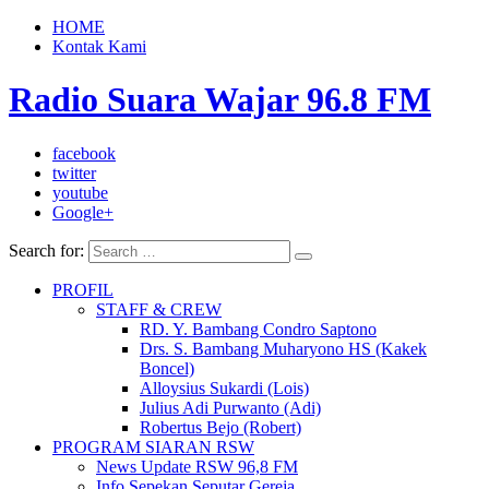
HOME
Kontak Kami
Radio Suara Wajar 96.8 FM
facebook
twitter
youtube
Google+
Search for:
PROFIL
STAFF & CREW
RD. Y. Bambang Condro Saptono
Drs. S. Bambang Muharyono HS (Kakek
Boncel)
Alloysius Sukardi (Lois)
Julius Adi Purwanto (Adi)
Robertus Bejo (Robert)
PROGRAM SIARAN RSW
News Update RSW 96,8 FM
Info Sepekan Seputar Gereja