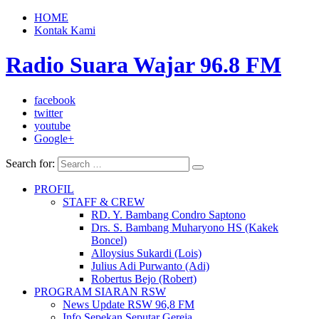
HOME
Kontak Kami
Radio Suara Wajar 96.8 FM
facebook
twitter
youtube
Google+
Search for:
PROFIL
STAFF & CREW
RD. Y. Bambang Condro Saptono
Drs. S. Bambang Muharyono HS (Kakek
Boncel)
Alloysius Sukardi (Lois)
Julius Adi Purwanto (Adi)
Robertus Bejo (Robert)
PROGRAM SIARAN RSW
News Update RSW 96,8 FM
Info Sepekan Seputar Gereja