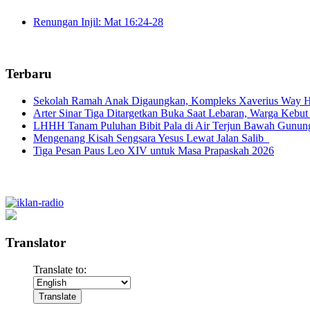
Renungan Injil: Mat 16:24-28
Terbaru
Sekolah Ramah Anak Digaungkan, Kompleks Xaverius Way Ha
Arter Sinar Tiga Ditargetkan Buka Saat Lebaran, Warga Kebut
LHHH Tanam Puluhan Bibit Pala di Air Terjun Bawah Gunun
Mengenang Kisah Sengsara Yesus Lewat Jalan Salib
Tiga Pesan Paus Leo XIV untuk Masa Prapaskah 2026
Translator
Translate to: