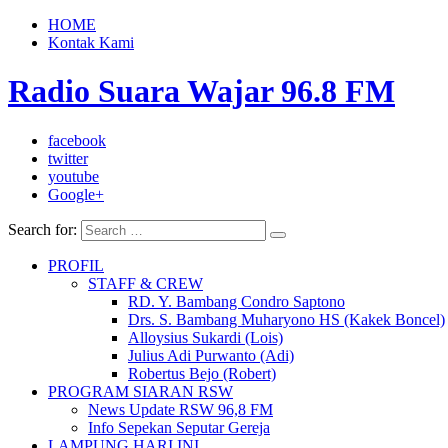
HOME
Kontak Kami
Radio Suara Wajar 96.8 FM
facebook
twitter
youtube
Google+
Search for:
PROFIL
STAFF & CREW
RD. Y. Bambang Condro Saptono
Drs. S. Bambang Muharyono HS (Kakek Boncel)
Alloysius Sukardi (Lois)
Julius Adi Purwanto (Adi)
Robertus Bejo (Robert)
PROGRAM SIARAN RSW
News Update RSW 96,8 FM
Info Sepekan Seputar Gereja
LAMPUNG HARI INI