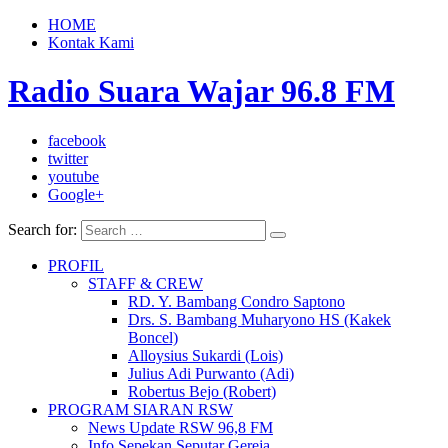
HOME
Kontak Kami
Radio Suara Wajar 96.8 FM
facebook
twitter
youtube
Google+
Search for:
PROFIL
STAFF & CREW
RD. Y. Bambang Condro Saptono
Drs. S. Bambang Muharyono HS (Kakek
Boncel)
Alloysius Sukardi (Lois)
Julius Adi Purwanto (Adi)
Robertus Bejo (Robert)
PROGRAM SIARAN RSW
News Update RSW 96,8 FM
Info Sepekan Seputar Gereja