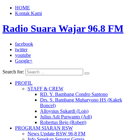
HOME
Kontak Kami
Radio Suara Wajar 96.8 FM
facebook
twitter
youtube
Google+
Search for:
PROFIL
STAFF & CREW
RD. Y. Bambang Condro Saptono
Drs. S. Bambang Muharyono HS (Kakek
Boncel)
Alloysius Sukardi (Lois)
Julius Adi Purwanto (Adi)
Robertus Bejo (Robert)
PROGRAM SIARAN RSW
News Update RSW 96,8 FM
Info Sepekan Seputar Gereja