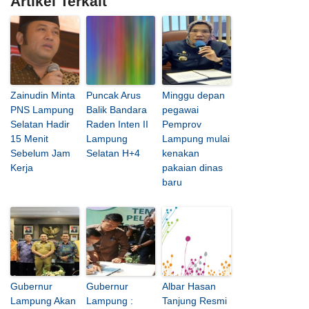
Artikel Terkait
Zainudin Minta
Puncak Arus
Minggu depan
PNS Lampung
Balik Bandara
pegawai
Selatan Hadir
Raden Inten II
Pemprov
15 Menit
Lampung
Lampung mulai
Sebelum Jam
Selatan H+4
kenakan
Kerja
pakaian dinas
baru
Gubernur
Gubernur
Albar Hasan
Lampung Akan
Lampung :
Tanjung Resmi