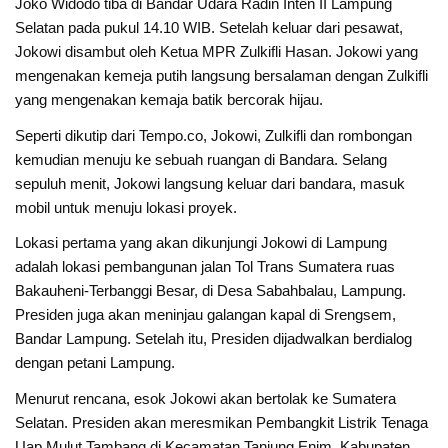
Joko Widodo tiba di Bandar Udara Radin Inten II Lampung
Selatan pada pukul 14.10 WIB. Setelah keluar dari pesawat,
Jokowi disambut oleh Ketua MPR Zulkifli Hasan. Jokowi yang
mengenakan kemeja putih langsung bersalaman dengan Zulkifli
yang mengenakan kemaja batik bercorak hijau.
Seperti dikutip dari Tempo.co, Jokowi, Zulkifli dan rombongan
kemudian menuju ke sebuah ruangan di Bandara. Selang
sepuluh menit, Jokowi langsung keluar dari bandara, masuk
mobil untuk menuju lokasi proyek.
Lokasi pertama yang akan dikunjungi Jokowi di Lampung
adalah lokasi pembangunan jalan Tol Trans Sumatera ruas
Bakauheni-Terbanggi Besar, di Desa Sabahbalau, Lampung.
Presiden juga akan meninjau galangan kapal di Srengsem,
Bandar Lampung. Setelah itu, Presiden dijadwalkan berdialog
dengan petani Lampung.
Menurut rencana, esok Jokowi akan bertolak ke Sumatera
Selatan. Presiden akan meresmikan Pembangkit Listrik Tenaga
Uap Mulut Tambang di Kecamatan Tanjung Enim, Kabupaten