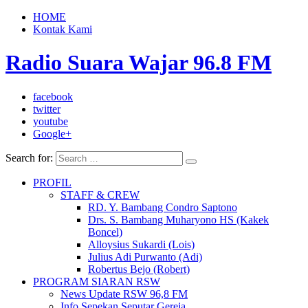
HOME
Kontak Kami
Radio Suara Wajar 96.8 FM
facebook
twitter
youtube
Google+
Search for:
PROFIL
STAFF & CREW
RD. Y. Bambang Condro Saptono
Drs. S. Bambang Muharyono HS (Kakek
Boncel)
Alloysius Sukardi (Lois)
Julius Adi Purwanto (Adi)
Robertus Bejo (Robert)
PROGRAM SIARAN RSW
News Update RSW 96,8 FM
Info Sepekan Seputar Gereja