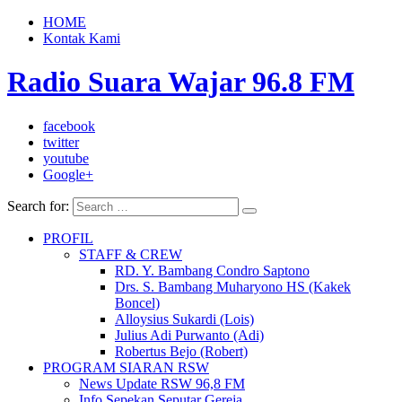
HOME
Kontak Kami
Radio Suara Wajar 96.8 FM
facebook
twitter
youtube
Google+
Search for:
PROFIL
STAFF & CREW
RD. Y. Bambang Condro Saptono
Drs. S. Bambang Muharyono HS (Kakek
Boncel)
Alloysius Sukardi (Lois)
Julius Adi Purwanto (Adi)
Robertus Bejo (Robert)
PROGRAM SIARAN RSW
News Update RSW 96,8 FM
Info Sepekan Seputar Gereja