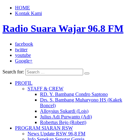
HOME
Kontak Kami
Radio Suara Wajar 96.8 FM
facebook
twitter
youtube
Google+
Search for:
PROFIL
STAFF & CREW
RD. Y. Bambang Condro Saptono
Drs. S. Bambang Muharyono HS (Kakek
Boncel)
Alloysius Sukardi (Lois)
Julius Adi Purwanto (Adi)
Robertus Bejo (Robert)
PROGRAM SIARAN RSW
News Update RSW 96,8 FM
Info Sepekan Seputar Gereja