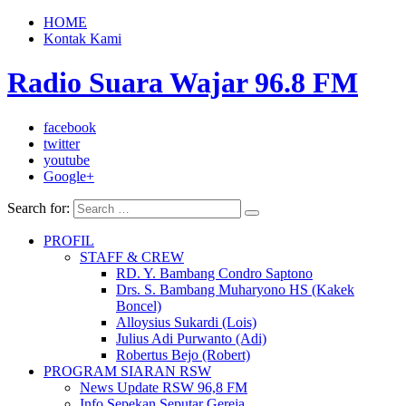
HOME
Kontak Kami
Radio Suara Wajar 96.8 FM
facebook
twitter
youtube
Google+
Search for:
PROFIL
STAFF & CREW
RD. Y. Bambang Condro Saptono
Drs. S. Bambang Muharyono HS (Kakek
Boncel)
Alloysius Sukardi (Lois)
Julius Adi Purwanto (Adi)
Robertus Bejo (Robert)
PROGRAM SIARAN RSW
News Update RSW 96,8 FM
Info Sepekan Seputar Gereja