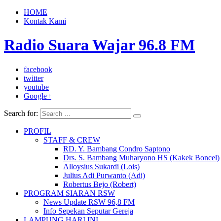
HOME
Kontak Kami
Radio Suara Wajar 96.8 FM
facebook
twitter
youtube
Google+
Search for:
PROFIL
STAFF & CREW
RD. Y. Bambang Condro Saptono
Drs. S. Bambang Muharyono HS (Kakek Boncel)
Alloysius Sukardi (Lois)
Julius Adi Purwanto (Adi)
Robertus Bejo (Robert)
PROGRAM SIARAN RSW
News Update RSW 96,8 FM
Info Sepekan Seputar Gereja
LAMPUNG HARI INI