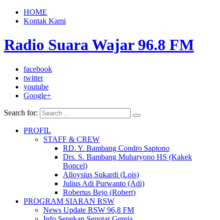
HOME
Kontak Kami
Radio Suara Wajar 96.8 FM
facebook
twitter
youtube
Google+
Search for:
PROFIL
STAFF & CREW
RD. Y. Bambang Condro Saptono
Drs. S. Bambang Muharyono HS (Kakek
Boncel)
Alloysius Sukardi (Lois)
Julius Adi Purwanto (Adi)
Robertus Bejo (Robert)
PROGRAM SIARAN RSW
News Update RSW 96,8 FM
Info Sepekan Seputar Gereja