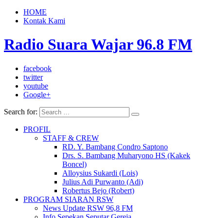
HOME
Kontak Kami
Radio Suara Wajar 96.8 FM
facebook
twitter
youtube
Google+
Search for:
PROFIL
STAFF & CREW
RD. Y. Bambang Condro Saptono
Drs. S. Bambang Muharyono HS (Kakek
Boncel)
Alloysius Sukardi (Lois)
Julius Adi Purwanto (Adi)
Robertus Bejo (Robert)
PROGRAM SIARAN RSW
News Update RSW 96,8 FM
Info Sepekan Seputar Gereja