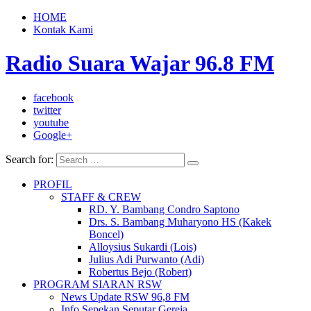
HOME
Kontak Kami
Radio Suara Wajar 96.8 FM
facebook
twitter
youtube
Google+
Search for:
PROFIL
STAFF & CREW
RD. Y. Bambang Condro Saptono
Drs. S. Bambang Muharyono HS (Kakek
Boncel)
Alloysius Sukardi (Lois)
Julius Adi Purwanto (Adi)
Robertus Bejo (Robert)
PROGRAM SIARAN RSW
News Update RSW 96,8 FM
Info Sepekan Seputar Gereja