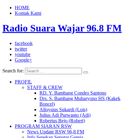
HOME
Kontak Kami
Radio Suara Wajar 96.8 FM
facebook
twitter
youtube
Google+
Search for:
PROFIL
STAFF & CREW
RD. Y. Bambang Condro Saptono
Drs. S. Bambang Muharyono HS (Kakek
Boncel)
Alloysius Sukardi (Lois)
Julius Adi Purwanto (Adi)
Robertus Bejo (Robert)
PROGRAM SIARAN RSW
News Update RSW 96,8 FM
Info Sepekan Seputar Gereja