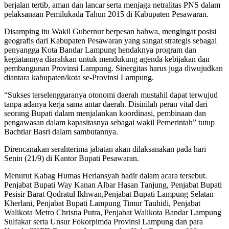
berjalan tertib, aman dan lancar serta menjaga netralitas PNS dalam
pelaksanaan Pemilukada Tahun 2015 di Kabupaten Pesawaran.
Disamping itu Wakil Gubernur berpesan bahwa, mengingat posisi
geografis dari Kabupaten Pesawaran yang sangat strategis sebagai
penyangga Kota Bandar Lampung hendaknya program dan
kegiatannya diarahkan untuk mendukung agenda kebijakan dan
pembangunan Provinsi Lampung. Sinergitas harus juga diwujudkan
diantara kabupaten/kota se-Provinsi Lampung.
“Sukses terselenggaranya otonomi daerah mustahil dapat terwujud
tanpa adanya kerja sama antar daerah. Disinilah peran vital dari
seorang Bupati dalam menjalankan koordinasi, pembinaan dan
pengawasan dalam kapasitasnya sebagai wakil Pemerintah” tutup
Bachtiar Basri dalam sambutannya.
Direncanakan serahterima jabatan akan dilaksanakan pada hari
Senin (21/9) di Kantor Bupati Pesawaran.
Menurut Kabag Humas Heriansyah hadir dalam acara tersebut.
Penjabat Bupati Way Kanan Albar Hasan Tanjung, Penjabat Bupati
Pesisir Barat Qodratul Ikhwan,Penjabat Bupati Lampung Selatan
Kherlani, Penjabat Bupati Lampung Timur Tauhidi, Penjabat
Walikota Metro Chrisna Putra, Penjabat Walikota Bandar Lampung
Sulfakar serta Unsur Fokorpimda Provinsi Lampung dan para