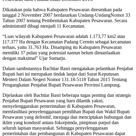
Dikatakan pula bahwa Kabupaten Pesawaran diresmikan pada
tanggal 2 November 2007 berdasarkan Undang-UndangNomor 33
Tahun 2007 tentang Pembentukan Kabupaten Pesawaran. Secara
administratif dibagi menjadi 11 Kecamatan.
“Luas wilayah Kabupaten Pesawaran adalah 1.173,77 km2 atau
117.377 Ha dengan Kecamatan Padang Cermin sebagai kecamatan
terluas, yaitu 31.763 Ha. Disamping itu Kabupaten Pesawaran
memiliki 37 pulau yang potensial namun belum dimanfaatkan
dengan maksimal” Ujar Sumarju.
Dalam sambutannya Bachtiar Basri mengatakan pelantikan Penjabat
Bupati hari ini merupakan tindak lanjut dari Surat Keputusan
Menteri Dalam Negeri Nomor 131.18-5118 Tahun 2015 Tentang
Pengangkatan Penjabat Bupati Pesawaran Provinsi Lampung.
Dijelaskan oleh Bachtiar Basri beberapa tugas penting dan strategis
Penjabat Bupati Pesawaran yang baru dilantik yakni,
menyelenggarakan pemerintahan di Kabupaten Pesawaran,
memfasilitasi penyelenggaraan pemilihan Bupati dan Wakil Bupati
Pesawaran yang defenitif, menjaga dan menciptakan hubungan dan
iklim yang kondusif antara fokorpimda, pimpinan parpol dan
seluruh lapisan masyarakat. Sehingga penyelenggaraan
pemerintahan dan pembangunan di Kabupaten Pesawaran dapat