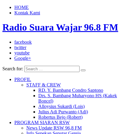
HOME
Kontak Kami
Radio Suara Wajar 96.8 FM
facebook
twitter
youtube
Google+
Search for:
PROFIL
STAFF & CREW
RD. Y. Bambang Condro Saptono
Drs. S. Bambang Muharyono HS (Kakek
Boncel)
Alloysius Sukardi (Lois)
Julius Adi Purwanto (Adi)
Robertus Bejo (Robert)
PROGRAM SIARAN RSW
News Update RSW 96,8 FM
Info Sepekan Seputar Gereja