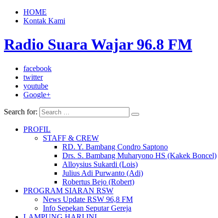
HOME
Kontak Kami
Radio Suara Wajar 96.8 FM
facebook
twitter
youtube
Google+
Search for:
PROFIL
STAFF & CREW
RD. Y. Bambang Condro Saptono
Drs. S. Bambang Muharyono HS (Kakek Boncel)
Alloysius Sukardi (Lois)
Julius Adi Purwanto (Adi)
Robertus Bejo (Robert)
PROGRAM SIARAN RSW
News Update RSW 96,8 FM
Info Sepekan Seputar Gereja
LAMPUNG HARI INI