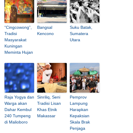
“Cingcowong”,
Bangsal
Suku Batak,
Tradisi
Kencono
Sumatera
Masyarakat
Utara
Kuningan
Meminta Hujan
Raja Yogya dan
Sinriliq, Seni
Pemprov
Warga akan
Tradisi Lisan
Lampung
Dahar Kembul
Khas Etnik
Harapkan
240 Tumpeng
Makassar
Kepaksian
di Malioboro
Skala Brak
Penjaga