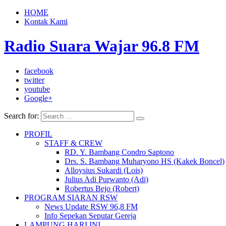
HOME
Kontak Kami
Radio Suara Wajar 96.8 FM
facebook
twitter
youtube
Google+
Search for:
PROFIL
STAFF & CREW
RD. Y. Bambang Condro Saptono
Drs. S. Bambang Muharyono HS (Kakek Boncel)
Alloysius Sukardi (Lois)
Julius Adi Purwanto (Adi)
Robertus Bejo (Robert)
PROGRAM SIARAN RSW
News Update RSW 96,8 FM
Info Sepekan Seputar Gereja
LAMPUNG HARI INI