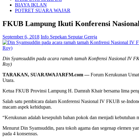
BIAYA IKLAN
POTRET SUARA WAJAR
FKUB Lampung Ikuti Konferensi Nasional
September 6, 2018
Info Sepekan Seputar Gereja
Din Syamsuddin pada acara ramah tamah Konfrensi Nasional IV FK
Roy)
TARAKAN, SUARAWAJARFM.com —
Forum Kerukunan Umat B
Utara.
Ketua FKUB Provinsi Lampung H. Damrah Khair bersama lima pengurus
Salah satu pembicara dalam Konferensi Nasional IV FKUB se-Indon
macam aspek kehidupan.
“Kerukunan adalah kesepuluh bahan pokok dan menjadi kebutuhan 
Menurut Din Syamsuddin, para tokoh agama dan segenap elemen yang
pada 4 konsensus.