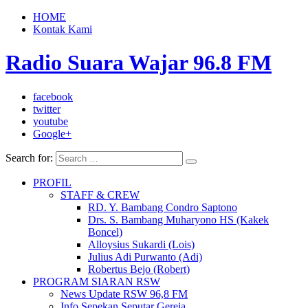
HOME
Kontak Kami
Radio Suara Wajar 96.8 FM
facebook
twitter
youtube
Google+
Search for:
PROFIL
STAFF & CREW
RD. Y. Bambang Condro Saptono
Drs. S. Bambang Muharyono HS (Kakek
Boncel)
Alloysius Sukardi (Lois)
Julius Adi Purwanto (Adi)
Robertus Bejo (Robert)
PROGRAM SIARAN RSW
News Update RSW 96,8 FM
Info Sepekan Seputar Gereja