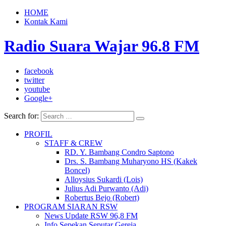
HOME
Kontak Kami
Radio Suara Wajar 96.8 FM
facebook
twitter
youtube
Google+
Search for:
PROFIL
STAFF & CREW
RD. Y. Bambang Condro Saptono
Drs. S. Bambang Muharyono HS (Kakek
Boncel)
Alloysius Sukardi (Lois)
Julius Adi Purwanto (Adi)
Robertus Bejo (Robert)
PROGRAM SIARAN RSW
News Update RSW 96,8 FM
Info Sepekan Seputar Gereja