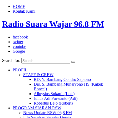
HOME
Kontak Kami
Radio Suara Wajar 96.8 FM
facebook
twitter
youtube
Google+
Search for:
PROFIL
STAFF & CREW
RD. Y. Bambang Condro Saptono
Drs. S. Bambang Muharyono HS (Kakek
Boncel)
Alloysius Sukardi (Lois)
Julius Adi Purwanto (Adi)
Robertus Bejo (Robert)
PROGRAM SIARAN RSW
News Update RSW 96,8 FM
Info Sepekan Seputar Gereja