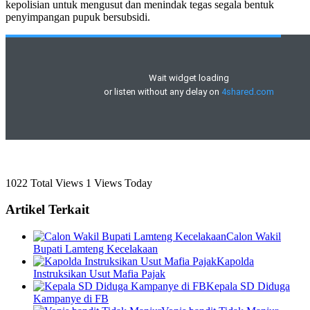
kepolisian untuk mengusut dan menindak tegas segala bentuk
penyimpangan pupuk bersubsidi.
1022 Total Views
1 Views Today
Artikel Terkait
Calon Wakil
Bupati Lamteng Kecelakaan
Kapolda
Instruksikan Usut Mafia Pajak
Kepala SD Diduga
Kampanye di FB