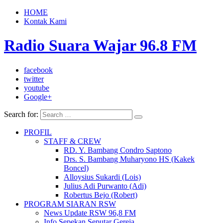
HOME
Kontak Kami
Radio Suara Wajar 96.8 FM
facebook
twitter
youtube
Google+
Search for:
PROFIL
STAFF & CREW
RD. Y. Bambang Condro Saptono
Drs. S. Bambang Muharyono HS (Kakek
Boncel)
Alloysius Sukardi (Lois)
Julius Adi Purwanto (Adi)
Robertus Bejo (Robert)
PROGRAM SIARAN RSW
News Update RSW 96,8 FM
Info Sepekan Seputar Gereja