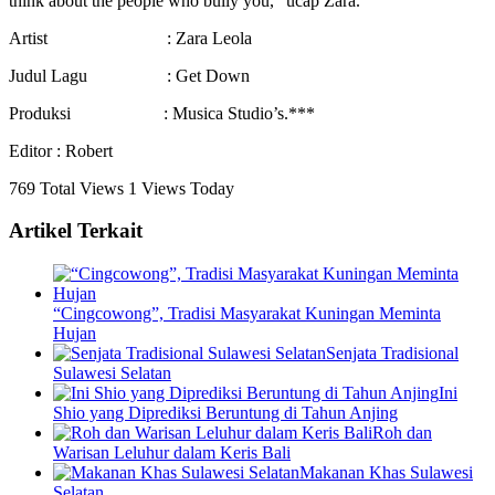
think about the people who bully you,” ucap Zara.
Artist : Zara Leola
Judul Lagu : Get Down
Produksi : Musica Studio’s.***
Editor : Robert
769 Total Views
1 Views Today
Artikel Terkait
“Cingcowong”, Tradisi Masyarakat Kuningan Meminta
Hujan
Senjata Tradisional
Sulawesi Selatan
Ini
Shio yang Diprediksi Beruntung di Tahun Anjing
Roh dan
Warisan Leluhur dalam Keris Bali
Makanan Khas Sulawesi
Selatan