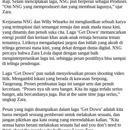
Rap. Selain menciptakan lagu, NSG pun berperan sebagai Produser.
“Om NSG yang memproduseri dan yang membuat lagunya,” ujar
Zara.
Kerjasama NSG dan Willy Winarko ini menghasilkan sebuah karya
yang terinspirasi dari semangat remaja dan anak muda masa kini,
yang dinamis dan penuh suka cita. Lagu ‘Get Down’ memancarkan
energi positif dan keriaan khas anak-anak remaja bersama teman
temannya. Liriknya mengadaptasi jargon dan istilah yang akrab di
telinga generasi masa kini, yang dekat dengan dunia digital. NSG
percaya bahwa Zara Leola dapat dengan sangat baik
menginterpretasikan lagu ini, sehingga pesan positifnya bisa sampai
di telinga pendengar.
Lagu ‘Get Down’ pun sudah menyelesaikan proses shooting video
lirik. Mengambil lokasi yang berada di kawasan Serpong,
Tangerang. Proses pembuatan lagu ini sangat seru dan penuh
keceriaan. “Proses nya sih seru banget. Kita itu ngga terlalu serius
banget, ada bercandanya juga. But at the same time juga serius,”
ungkap Zara.
Pesan yang ingin disampaikan dalam lagu ‘Get Down’ adalah kita
harus menjadi seorang pemberani untuk melakukan sesuatu, dan
jangan pikirkan apa kata orang yang merendahkan kalian. “Kita
semua harus berani melakukan sesuatu hal and you don’t need to