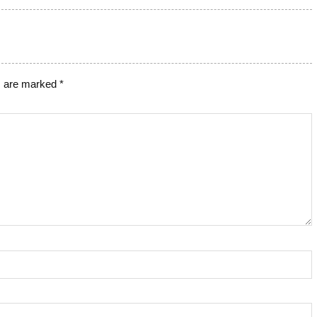
s are marked
*