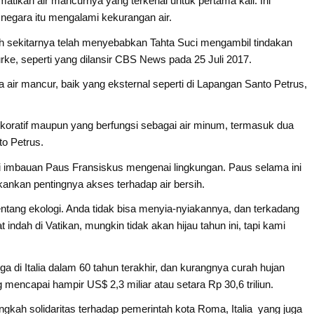
atikan air mancurnya yang terkenal untuk pertama kali. Ini
 negara itu mengalami kekurangan air.
 sekitarnya telah menyebabkan Tahta Suci mengambil tindakan
urke, seperti yang dilansir CBS News pada 25 Juli 2017.
r mancur, baik yang eksternal seperti di Lapangan Santo Petrus,
dekoratif maupun yang berfungsi sebagai air minum, termasuk dua
o Petrus.
 imbauan Paus Fransiskus mengenai lingkungan. Paus selama ini
nkan pentingnya akses terhadap air bersih.
entang ekologi. Anda tidak bisa menyia-nyiakannya, dan terkadang
ndah di Vatikan, mungkin tidak akan hijau tahun ini, tapi kami
 di Italia dalam 60 tahun terakhir, dan kurangnya curah hujan
mencapai hampir US$ 2,3 miliar atau setara Rp 30,6 triliun.
gkah solidaritas terhadap pemerintah kota Roma, Italia yang juga