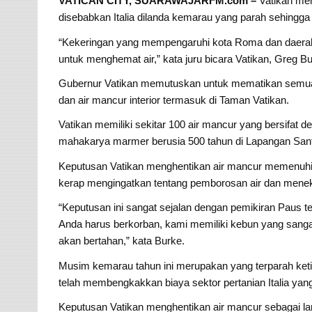
VATICAN CITY, SUARAWAJARFM.com –
Vatikan mem
disebabkan Italia dilanda kemarau yang parah sehingga
“Kekeringan yang mempengaruhi kota Roma dan daerah
untuk menghemat air,” kata juru bicara Vatikan, Greg B
Gubernur Vatikan memutuskan untuk mematikan semua ai
dan air mancur interior termasuk di Taman Vatikan.
Vatikan memiliki sekitar 100 air mancur yang bersifat 
mahakarya marmer berusia 500 tahun di Lapangan Sant
Keputusan Vatikan menghentikan air mancur memenuhi
kerap mengingatkan tentang pemborosan air dan meneka
“Keputusan ini sangat sejalan dengan pemikiran Paus t
Anda harus berkorban, kami memiliki kebun yang sangat i
akan bertahan,” kata Burke.
Musim kemarau tahun ini merupakan yang terparah ketiga
telah membengkakkan biaya sektor pertanian Italia yang 
Keputusan Vatikan menghentikan air mancur sebagai lan