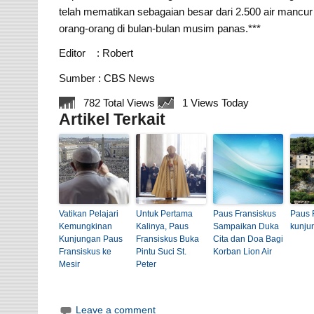
telah mematikan sebagaian besar dari 2.500 air mancu
orang-orang di bulan-bulan musim panas.***
Editor : Robert
Sumber : CBS News
782 Total Views
1 Views Today
Artikel Terkait
Vatikan Pelajari
Untuk Pertama
Paus Fransiskus
Paus 
Kemungkinan
Kalinya, Paus
Sampaikan Duka
kunju
Kunjungan Paus
Fransiskus Buka
Cita dan Doa Bagi
Fransiskus ke
Pintu Suci St.
Korban Lion Air
Mesir
Peter
Leave a comment