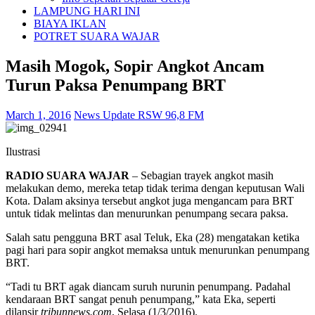
LAMPUNG HARI INI
BIAYA IKLAN
POTRET SUARA WAJAR
Masih Mogok, Sopir Angkot Ancam
Turun Paksa Penumpang BRT
March 1, 2016
News Update RSW 96,8 FM
Ilustrasi
RADIO SUARA WAJAR
– Sebagian trayek angkot masih
melakukan demo, mereka tetap tidak terima dengan keputusan Wali
Kota. Dalam aksinya tersebut angkot juga mengancam para BRT
untuk tidak melintas dan menurunkan penumpang secara paksa.
Salah satu pengguna BRT asal Teluk, Eka (28) mengatakan ketika
pagi hari para sopir angkot memaksa untuk menurunkan penumpang
BRT.
“Tadi tu BRT agak diancam suruh nurunin penumpang. Padahal
kendaraan BRT sangat penuh penumpang,” kata Eka, seperti
dilansir
tribunnews.com
, Selasa (1/3/2016).