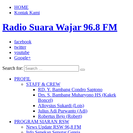
HOME
Kontak Kami
Radio Suara Wajar 96.8 FM
facebook
twitter
youtube
Google+
Search for:
PROFIL
STAFF & CREW
RD. Y. Bambang Condro Saptono
Drs. S. Bambang Muharyono HS (Kakek
Boncel)
Alloysius Sukardi (Lois)
Julius Adi Purwanto (Adi)
Robertus Bejo (Robert)
PROGRAM SIARAN RSW
News Update RSW 96,8 FM
Info Sepekan Seputar Gereja