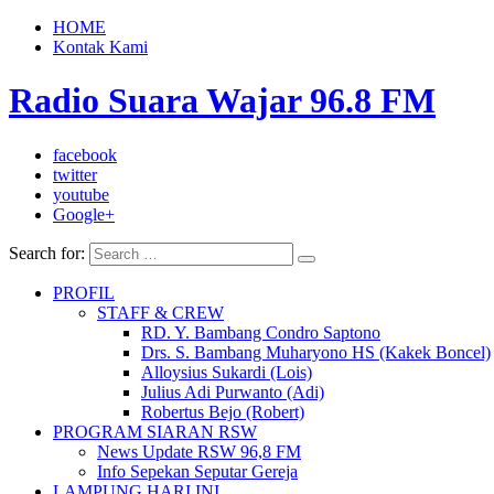
HOME
Kontak Kami
Radio Suara Wajar 96.8 FM
facebook
twitter
youtube
Google+
Search for:
PROFIL
STAFF & CREW
RD. Y. Bambang Condro Saptono
Drs. S. Bambang Muharyono HS (Kakek Boncel)
Alloysius Sukardi (Lois)
Julius Adi Purwanto (Adi)
Robertus Bejo (Robert)
PROGRAM SIARAN RSW
News Update RSW 96,8 FM
Info Sepekan Seputar Gereja
LAMPUNG HARI INI