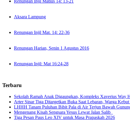
Renungan Injil Matius 14: 13-21
Aksara Lampung
Renungan Injil Mat. 14: 22-36
Renungan Harian, Senin 1 Agustus 2016
Renungan Injil: Mat 16:24-28
Terbaru
Sekolah Ramah Anak Digaungkan, Kompleks Xaverius Way Ha
Arter Sinar Tiga Ditargetkan Buka Saat Lebaran, Warga Kebut
LHHH Tanam Puluhan Bibit Pala di Air Terjun Bawah Gunun
Mengenang Kisah Sengsara Yesus Lewat Jalan Salib
Tiga Pesan Paus Leo XIV untuk Masa Prapaskah 2026