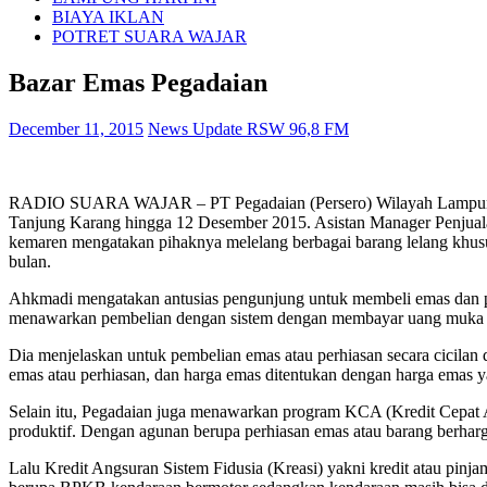
BIAYA IKLAN
POTRET SUARA WAJAR
Bazar Emas Pegadaian
December 11, 2015
News Update RSW 96,8 FM
RADIO SUARA WAJAR – PT Pegadaian (Persero) Wilayah Lampung meng
Tanjung Karang hingga 12 Desember 2015. Asistan Manager Penjual
kemaren mengatakan pihaknya melelang berbagai barang lelang khusus
bulan.
Ahkmadi mengatakan antusias pengunjung untuk membeli emas dan per
menawarkan pembelian dengan sistem dengan membayar uang muka da
Dia menjelaskan untuk pembelian emas atau perhiasan secara cicila
emas atau perhiasan, dan harga emas ditentukan dengan harga emas y
Selain itu, Pegadaian juga menawarkan program KCA (Kredit Cepat A
produktif. Dengan agunan berupa perhiasan emas atau barang berharg
Lalu Kredit Angsuran Sistem Fidusia (Kreasi) yakni kredit atau p