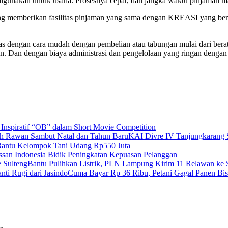
gunakan untuk usaha. Prosesnya cepat, dan jangka waktu pinjaman ma
ang memberikan fasilitas pinjaman yang sama dengan KREASI yang be
.
s dengan cara mudah dengan pembelian atau tabungan mulai dari ber
an. Dan dengan biaya administrasi dan pengelolaan yang ringan dengan
 Inspiratif “OB” dalam Short Movie Competition
KAI Divre IV Tanjungkarang 
antu Kelompok Tani Udang Rp550 Juta
ssan Indonesia Bidik Peningkatan Kepuasan Pelanggan
Bantu Pulihkan Listrik, PLN Lampung Kirim 11 Relawan ke 
Cuma Bayar Rp 36 Ribu, Petani Gagal Panen Bisa