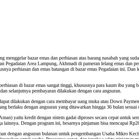
gelar bazar emas dan perhiasan atas barang nasabah yang sudah jat
an Pegadaian Area Lampung, Akhmadi di pameran lelang emas dan per
nya perhiasan dan emas batangan di bazar emas Pegadaian ini. Dan lela
hiasan di bazar emas sangat tinggi, khususnya para kaum ibu yang b
n selanjutnya pembayaran dilakukan dengan cara angsuran.
n dapat dilakukan dengan cara membayar uang muka atau Down Payment
ang berlaku dengan angsuran yang ditawarkan hingga 36 bulan sesuai d
man) yaitu kredit dengan sistem gadai diproses secara cepat untuk s
a lainnya. Dengan program ini, besarnya pinjaman bisa mencapai Rp20
injaman dengan angsuran bulanan untuk pengembangan Usaha Mikro Kec