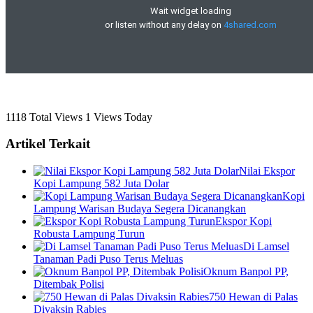
1118 Total Views
1 Views Today
Artikel Terkait
Nilai Ekspor
Kopi Lampung 582 Juta Dolar
Kopi
Lampung Warisan Budaya Segera Dicanangkan
Ekspor Kopi
Robusta Lampung Turun
Di Lamsel
Tanaman Padi Puso Terus Meluas
Oknum Banpol PP,
Ditembak Polisi
750 Hewan di Palas
Divaksin Rabies