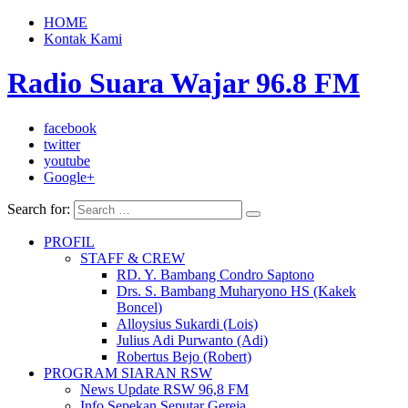
HOME
Kontak Kami
Radio Suara Wajar 96.8 FM
facebook
twitter
youtube
Google+
Search for:
PROFIL
STAFF & CREW
RD. Y. Bambang Condro Saptono
Drs. S. Bambang Muharyono HS (Kakek
Boncel)
Alloysius Sukardi (Lois)
Julius Adi Purwanto (Adi)
Robertus Bejo (Robert)
PROGRAM SIARAN RSW
News Update RSW 96,8 FM
Info Sepekan Seputar Gereja