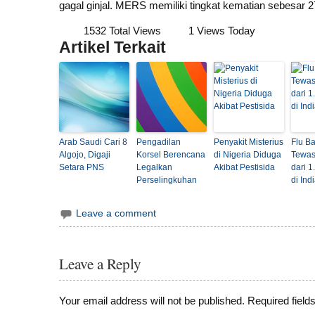
gagal ginjal. MERS memiliki tingkat kematian sebesar
1532 Total Views
1 Views Today
Artikel Terkait
Arab Saudi Cari 8
Pengadilan
Penyakit Misterius
Flu Ba
Algojo, Digaji
Korsel Berencana
di Nigeria Diduga
Tewas
Setara PNS
Legalkan
Akibat Pestisida
dari 
Perselingkuhan
di Ind
Leave a comment
Leave a Reply
Your email address will not be published.
Required field