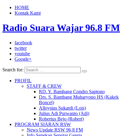
HOME
Kontak Kami
Radio Suara Wajar 96.8 FM
facebook
twitter
youtube
Google+
Search for:
PROFIL
STAFF & CREW
RD. Y. Bambang Condro Saptono
Drs. S. Bambang Muharyono HS (Kakek
Boncel)
Alloysius Sukardi (Lois)
Julius Adi Purwanto (Adi)
Robertus Bejo (Robert)
PROGRAM SIARAN RSW
News Update RSW 96,8 FM
Info Sepekan Seputar Gereja