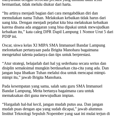
bermanfaat, tidak melulu diukur dari harta.
“Itu artinya menjadi bagian dari cara mengabdikan diri dan
memuliakan nama Tuhan. Melakukan kebaikan tidak harus dari
uang kita. Dengan menjadi pejabat kita bisa melakukan kebaikan
karena disana ada anggaran yang bisa dipakai untuk mewujudkan
kebaikan itu,” kata caleg DPR Dapil Lampung 1 Nomor Urut 5 dari
PDIP ini.
Oscar, siswa kelas XI MIPA SMA Immanuel Bandar Lampung
melontarkan pertanyaan pada Brigita Manohara bagaimana
mengetahui talenta padanya dan tips untuk berprestasi.
“Atur strategi, belajarlah dari hal yg sederhana secara serius dan
disiplin semaksimal mungkin berdasarkan cita-cita yang ada. Dan
jangan lupa libatkan Tuhan melalui doa untuk mencapai mimpi-
mimpi itu,” jawab Brigita Manohara.
Pada kesempatan yang sama, salah satu guru SMA Immanuel
Bandar Lampung, Meita bertanya bagaimana cara untuk
memaksakan diri guna mewujudkan impian.
“Hargailah hal-hal kecil, jangan mudah putus asa. Dan jangan
mudah puas dengan apa yang sudah dicapai,” jawab alumnus
Institut Teknologi Sepuluh Nopember yang saat ini mulai terjun di