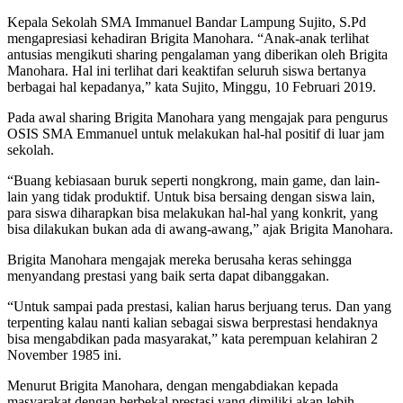
Kepala Sekolah SMA Immanuel Bandar Lampung Sujito, S.Pd
mengapresiasi kehadiran Brigita Manohara. “Anak-anak terlihat
antusias mengikuti sharing pengalaman yang diberikan oleh Brigita
Manohara. Hal ini terlihat dari keaktifan seluruh siswa bertanya
berbagai hal kepadanya,” kata Sujito, Minggu, 10 Februari 2019.
Pada awal sharing Brigita Manohara yang mengajak para pengurus
OSIS SMA Emmanuel untuk melakukan hal-hal positif di luar jam
sekolah.
“Buang kebiasaan buruk seperti nongkrong, main game, dan lain-
lain yang tidak produktif. Untuk bisa bersaing dengan siswa lain,
para siswa diharapkan bisa melakukan hal-hal yang konkrit, yang
bisa dilakukan bukan ada di awang-awang,” ajak Brigita Manohara.
Brigita Manohara mengajak mereka berusaha keras sehingga
menyandang prestasi yang baik serta dapat dibanggakan.
“Untuk sampai pada prestasi, kalian harus berjuang terus. Dan yang
terpenting kalau nanti kalian sebagai siswa berprestasi hendaknya
bisa mengabdikan pada masyarakat,” kata perempuan kelahiran 2
November 1985 ini.
Menurut Brigita Manohara, dengan mengabdiakan kepada
masyarakat dengan berbekal prestasi yang dimiliki akan lebih