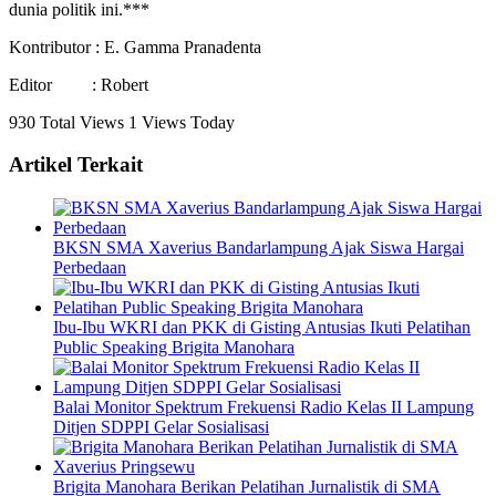
dunia politik ini.***
Kontributor : E. Gamma Pranadenta
Editor : Robert
930 Total Views
1 Views Today
Artikel Terkait
BKSN SMA Xaverius Bandarlampung Ajak Siswa Hargai
Perbedaan
Ibu-Ibu WKRI dan PKK di Gisting Antusias Ikuti Pelatihan
Public Speaking Brigita Manohara
Balai Monitor Spektrum Frekuensi Radio Kelas II Lampung
Ditjen SDPPI Gelar Sosialisasi
Brigita Manohara Berikan Pelatihan Jurnalistik di SMA