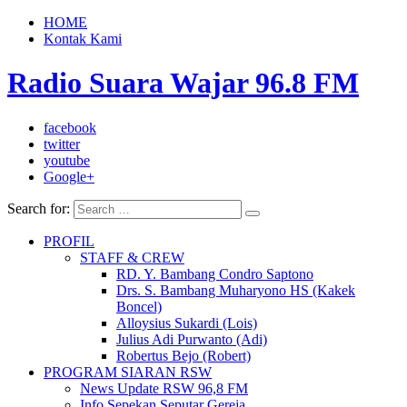
HOME
Kontak Kami
Radio Suara Wajar 96.8 FM
facebook
twitter
youtube
Google+
Search for:
PROFIL
STAFF & CREW
RD. Y. Bambang Condro Saptono
Drs. S. Bambang Muharyono HS (Kakek
Boncel)
Alloysius Sukardi (Lois)
Julius Adi Purwanto (Adi)
Robertus Bejo (Robert)
PROGRAM SIARAN RSW
News Update RSW 96,8 FM
Info Sepekan Seputar Gereja