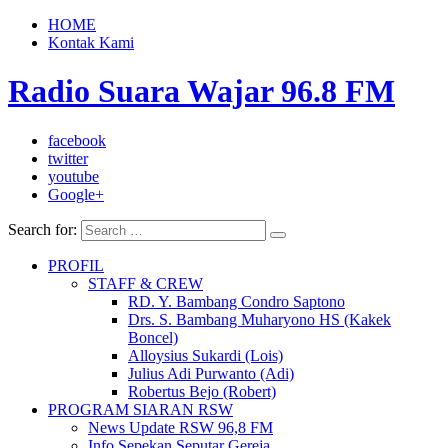
HOME
Kontak Kami
Radio Suara Wajar 96.8 FM
facebook
twitter
youtube
Google+
Search for:
PROFIL
STAFF & CREW
RD. Y. Bambang Condro Saptono
Drs. S. Bambang Muharyono HS (Kakek
Boncel)
Alloysius Sukardi (Lois)
Julius Adi Purwanto (Adi)
Robertus Bejo (Robert)
PROGRAM SIARAN RSW
News Update RSW 96,8 FM
Info Sepekan Seputar Gereja