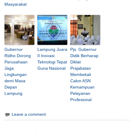
Masyarakat
Gubernur
Lampung Juara
Pjs. Gubernur
Ridho Dorong
II Inovasi
Didik Berharap
Perusahaan
Teknologi Tepat
Diklat
Jaga
Guna Nasional
Prajabatan
Lingkungan
Membekali
demi Masa
Calon ASN
Depan
Kemampuan
Lampung
Pelayanan
Profesional
Leave a comment