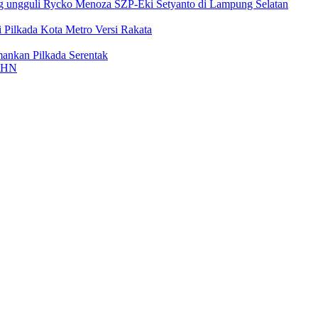
 ungguli Rycko Menoza SZP-Eki Setyanto di Lampung Selatan
Pilkada Kota Metro Versi Rakata
ankan Pilkada Serentak
n HN