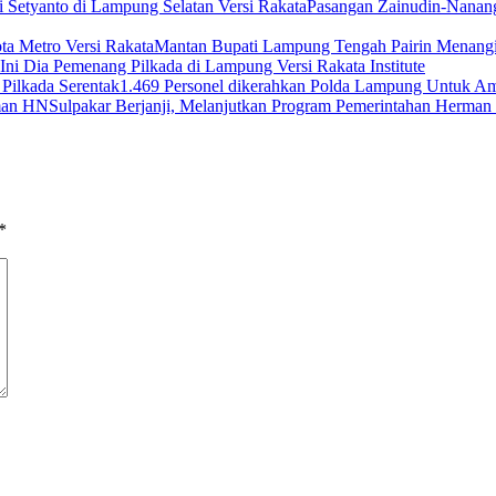
Pasangan Zainudin-Nanang
Mantan Bupati Lampung Tengah Pairin Menangi 
Ini Dia Pemenang Pilkada di Lampung Versi Rakata Institute
1.469 Personel dikerahkan Polda Lampung Untuk Am
Sulpakar Berjanji, Melanjutkan Program Pemerintahan Herma
*