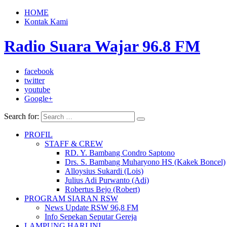
HOME
Kontak Kami
Radio Suara Wajar 96.8 FM
facebook
twitter
youtube
Google+
Search for:
PROFIL
STAFF & CREW
RD. Y. Bambang Condro Saptono
Drs. S. Bambang Muharyono HS (Kakek Boncel)
Alloysius Sukardi (Lois)
Julius Adi Purwanto (Adi)
Robertus Bejo (Robert)
PROGRAM SIARAN RSW
News Update RSW 96,8 FM
Info Sepekan Seputar Gereja
LAMPUNG HARI INI