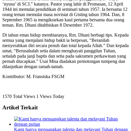
‘nyusu’ di SCJ,” katanya. Pastor yang lahir di Promasan, 12 April
1944 ini memulai pendidikan di seminari tahun 1957. Ia bersama 12
orang teman memulai masa novisiat di Gisting tahun 1964. Dan, 8
September 1965 ia mengikrarkan kaul pertama bersama dua orang
teman. Rm. Dhani ditahbiskan 8 Desember 1972.
Di tahun emas hidup membiaranya, Rm. Dhani berbagi tips. Kepada
semua yang menjalani hidup bakti ia berpesan, “Beranilah
menyerahkan diri secara penuh dan total kepada Allah.” Dan kepada
umat, “Berusahalah setia dalam menghayati panggilan Tuhan,
setialah pada janji baptis dan setia pada sakramen perkawinan yang
pernah diucapkan.” Usai Misa diadakan pemotongan tumpeng dan
dilanjutkan dengan ramah-tamah.
Kontributor: M. Fransiska FSGM
1570 Total Views
1 Views Today
Artikel Terkait
Kami hanya menuangkan talenta dan melayani Tuhan dengan