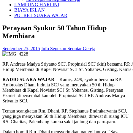
LAMPUNG HARI INI
BIAYA IKLAN
POTRET SUARA WAJAR
Perayaan Syukur 50 Tahun Hidup
Membiara
September 25, 2015
Info Sepekan Seputar Gereja
RP. Andreas Madya Sriyanto SCJ, Propinsial SCJ (kiri) bersama RP. 
Hidup Membiara di Kapel Novisiat SCJ St. Yohanes, Gisting, Kamis 
RADIO SUARA WAJAR
– Kamis, 24/9, syukur bersama RP.
Ambrosius Dhani Indrata SCJ yang merayakan 50 th Hidup
Membiara di Kapel Novisiat SCJ St. Yohanes, Gisting. Perayaan
Ekaristi dipersembahkan oleh Propinsial SCJ RP. Andreas Madya
Sriyanto SCJ.
Teman seangkatan Rm. Dhani, RP. Stephanus Endrakaryanta SCJ,
yang juga merayakan 50 th Hidup Membiara, dirawat di ruang ICU
RS. Charitas, Palembang karena sakit jantung dan paru-paru.
Dalam homili Rm. Dhani mensyeringkan panggilannya. “Saya