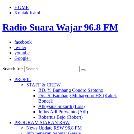
HOME
Kontak Kami
Radio Suara Wajar 96.8 FM
facebook
twitter
youtube
Google+
Search for:
PROFIL
STAFF & CREW
RD. Y. Bambang Condro Saptono
Drs. S. Bambang Muharyono HS (Kakek
Boncel)
Alloysius Sukardi (Lois)
Julius Adi Purwanto (Adi)
Robertus Bejo (Robert)
PROGRAM SIARAN RSW
News Update RSW 96,8 FM
Info Sepekan Seputar Gereja